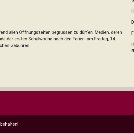
30 Uhr
H
D
rend allen Öffnungszeiten begrüssen zu dürfen. Medien, deren
F
Ende der ersten Schulwoche nach den Ferien, am Freitag, 14.
I
ichen Gebühren.
rbehalten!