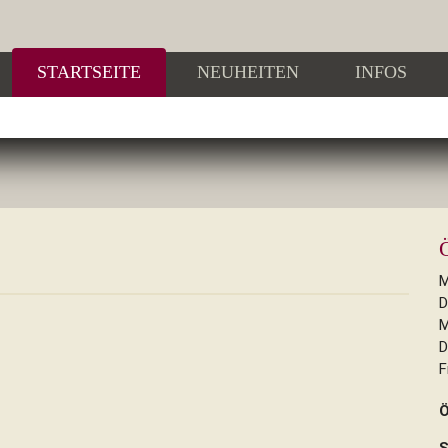
STARTSEITE
NEUHEITEN
INFOS
M
D
M
D
F
Ö
S